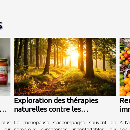
S
Exploration des thérapies
Re
ur
naturelles contre les
im
symptômes de la ménopause
hiv
 plus
La ménopause s'accompagne souvent de
À l'
clé
 leur
nombreux symptômes inconfortables qui
son 