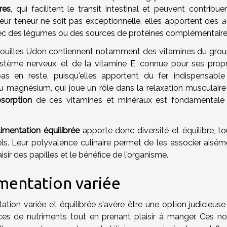
res
, qui facilitent le transit intestinal et peuvent contribue
leur teneur ne soit pas exceptionnelle, elles apportent des
a
 des légumes ou des sources de protéines complémentaire
 nouilles Udon contiennent notamment des vitamines du grou
stème nerveux, et de la vitamine E, connue pour ses propr
pas en reste, puisqu'elles apportent du fer, indispensable
u magnésium, qui joue un rôle dans la relaxation musculaire 
sorption
de ces vitamines et minéraux est fondamentale
.
limentation équilibrée
apporte donc diversité et équilibre, to
els. Leur polyvalence culinaire permet de les associer aisém
isir des papilles et le bénéfice de l'organisme.
mentation variée
ation variée et équilibrée s'avère être une option judicieuse
rces de nutriments tout en prenant plaisir à manger. Ces nou