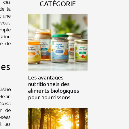
i ces
CATÉGORIE
de la
ec une
-vous
imple
 Udon
he de
ues
Les avantages
nutritionnels des
uisine
aliments biologiques
Heian
pour nourrissons
leuse
er de
sées
, les