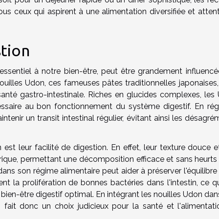
us ceux qui aspirent à une alimentation diversifiée et attent
stion
sentiel à notre bien-être, peut être grandement influencé
ouilles Udon, ces fameuses pâtes traditionnelles japonaises,
santé gastro-intestinale. Riches en glucides complexes, les
essaire au bon fonctionnement du système digestif. En rég
ntenir un transit intestinal régulier, évitant ainsi les désagr
st leur facilité de digestion. En effet, leur texture douce e
strique, permettant une décomposition efficace et sans heurts
dans son régime alimentaire peut aider à préserver l'équilibre
ient la prolifération de bonnes bactéries dans l'intestin, ce q
bien-être digestif optimal. En intégrant les nouilles Udon da
n fait donc un choix judicieux pour la santé et l'alimentati