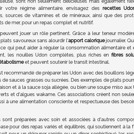
lleuse, sont non seulement délicieuses mais également flex
ichir votre régime alimentaire, envisagez des
recettes Udo
s, sources de vitamines et de minéraux, ainsi que des prot
s de mer, pour un repas complet et nutritif.
 peuvent jouer un rôle pertinent. Grâce à leur teneur modér
plats savoureux sans alourdir l'
apport calorique
journalier. Qu
, ce qui peut aider à réguler la consommation alimentaire et 
nt, les nouilles Udon complètes, plus riches en
fibres sol
tabolisme
et peuvent soutenir le transit intestinal.
 est recommandé de préparer les Udon avec des bouillons lége
ès de sauces grasses ou sucrées. Des exemples de plats pourr
ison et à la sauce soja allégée, ou bien une soupe miso aux
 verts et d'algues wakame. Ces associations créent non seul
ussi à une alimentation consciente et respectueuse des besoi
lles sont préparées avec soin et associées à d'autres compo
ase pour des repas variés et équilibrés, qui soutiennent à la f
soit pour un déjeuner rapide ou un dîner sophistiqué, les rec