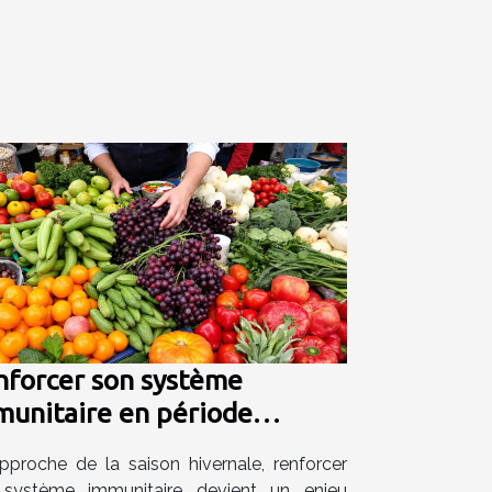
nforcer son système
munitaire en période
ernale astuces et vitamines
approche de la saison hivernale, renforcer
s
système immunitaire devient un enjeu