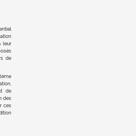
entiel
ation
 leur
posés
rs de
stème
ation,
nt de
n des
er ces
dition