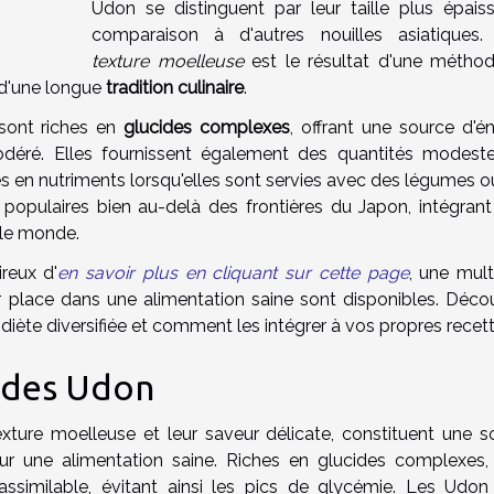
Udon se distinguent par leur taille plus épais
comparaison à d'autres nouilles asiatiques.
texture moelleuse
est le résultat d'une métho
u d'une longue
tradition culinaire
.
n sont riches en
glucides complexes
, offrant une source d'é
éré. Elles fournissent également des quantités modest
es en nutriments lorsqu'elles sont servies avec des légumes o
populaires bien au-delà des frontières du Japon, intégrant 
 le monde.
reux d'
en savoir plus en cliquant sur cette page
, une mult
ur place dans une alimentation saine sont disponibles. Déco
diète diversifiée et comment les intégrer à vos propres recett
s des Udon
exture moelleuse et leur saveur délicate, constituent une s
ur une alimentation saine. Riches en glucides complexes, 
assimilable, évitant ainsi les pics de glycémie. Les Udon