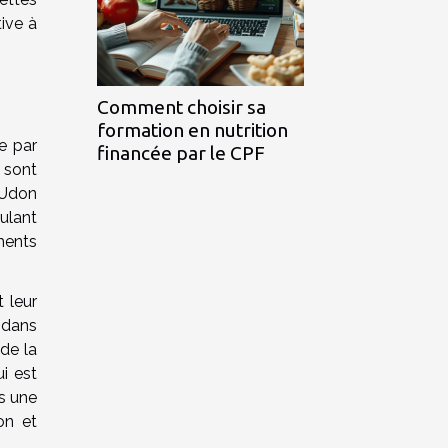
ive à
Comment choisir sa
formation en nutrition
e par
financée par le CPF
 sont
 Udon
ulant
éments
t leur
 dans
 de la
ui est
ns une
on et