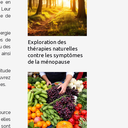
se en
 Leur
de de
nergie
es de
Exploration des
u des
thérapies naturelles
ainsi
contre les symptômes
de la ménopause
itude
uvrez
es.
ource
elles
 sont