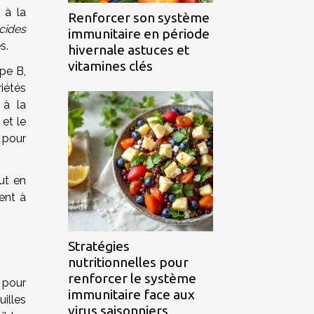
r à la
Renforcer son système
cides
immunitaire en période
s.
hivernale astuces et
vitamines clés
pe B,
iétés
 à la
et le
 pour
ut en
ent à
Stratégies
nutritionnelles pour
renforcer le système
 pour
immunitaire face aux
illes
virus saisonniers