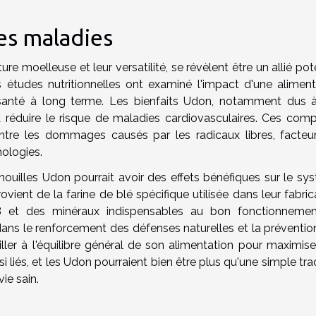
es maladies
re moelleuse et leur versatilité, se révèlent être un allié pot
 études nutritionnelles ont examiné l'impact d'une aliment
 santé à long terme. Les bienfaits Udon, notamment dus à
 à réduire le risque de maladies cardiovasculaires. Ces com
ontre les dommages causés par les radicaux libres, facteu
hologies.
illes Udon pourrait avoir des effets bénéfiques sur le sy
ient de la farine de blé spécifique utilisée dans leur fabric
B et des minéraux indispensables au bon fonctionneme
dans le renforcement des défenses naturelles et la préventio
eiller à l'équilibre général de son alimentation pour maximis
nsi liés, et les Udon pourraient bien être plus qu'une simple tra
ie sain.