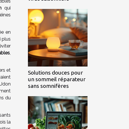
ibles
n
qui
éines
ée en
i plus
éviter
ubles
,
rs et
Solutions douces pour
aient
un sommeil réparateur
 Udon
sans somnifères
ement
ns du
sants
ois la
ettes