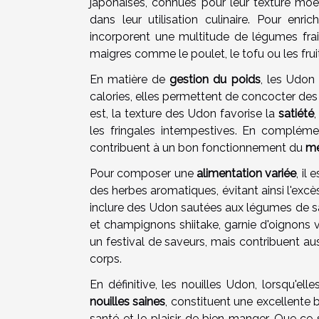
japonaises, connues pour leur texture moe
dans leur utilisation culinaire. Pour enr
incorporent une multitude de légumes frai
maigres comme le poulet, le tofu ou les fruit
En matière de
gestion du poids
, les Udon
calories, elles permettent de concocter des 
est, la texture des Udon favorise la
satiété
les fringales intempestives. En compléme
contribuent à un bon fonctionnement du
mé
Pour composer une
alimentation variée
, il
des herbes aromatiques, évitant ainsi l'exc
inclure des Udon sautées aux légumes de sa
et champignons shiitake, garnie d'oignons
un festival de saveurs, mais contribuent a
corps.
En définitive, les nouilles Udon, lorsqu'e
nouilles saines
, constituent une excellente b
santé et le plaisir de bien manger. Que ce 