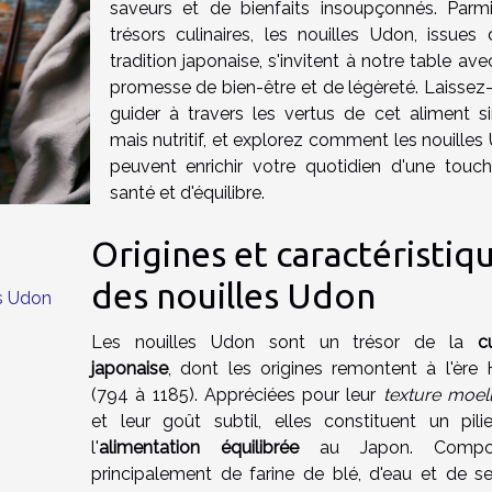
saveurs et de bienfaits insoupçonnés. Parm
trésors culinaires, les nouilles Udon, issues 
tradition japonaise, s'invitent à notre table av
promesse de bien-être et de légèreté. Laissez
guider à travers les vertus de cet aliment s
mais nutritif, et explorez comment les nouilles
peuvent enrichir votre quotidien d'une touc
santé et d'équilibre.
Origines et caractéristiq
des nouilles Udon
es Udon
Les nouilles Udon sont un trésor de la
c
japonaise
, dont les origines remontent à l'ère 
(794 à 1185). Appréciées pour leur
texture moel
et leur goût subtil, elles constituent un pili
l'
alimentation équilibrée
au Japon. Compo
principalement de farine de blé, d'eau et de sel