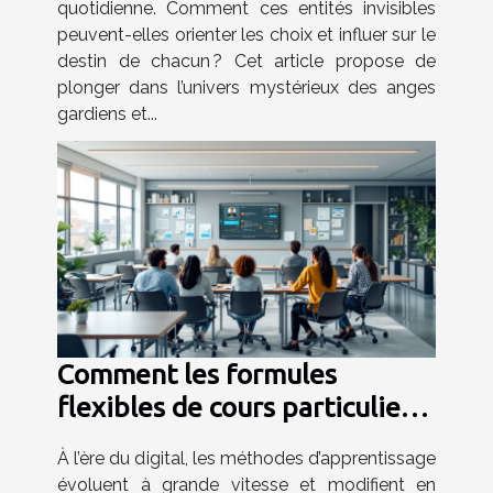
quotidienne. Comment ces entités invisibles
peuvent-elles orienter les choix et influer sur le
destin de chacun ? Cet article propose de
plonger dans l’univers mystérieux des anges
gardiens et...
Comment les formules
flexibles de cours particuliers
favorisent-elles
À l’ère du digital, les méthodes d’apprentissage
l'apprentissage personnalisé ?
évoluent à grande vitesse et modifient en