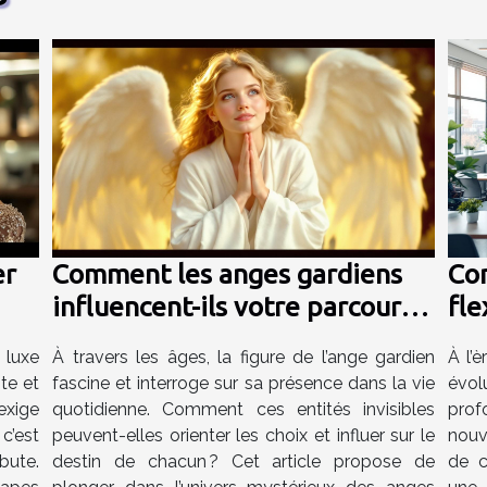
er
Comment les anges gardiens
Co
influencent-ils votre parcours
fle
de vie ?
fav
luxe
À travers les âges, la figure de l’ange gardien
À l’
l'a
te et
fascine et interroge sur sa présence dans la vie
évol
exige
quotidienne. Comment ces entités invisibles
prof
 c’est
peuvent-elles orienter les choix et influer sur le
nouv
bute.
destin de chacun ? Cet article propose de
de c