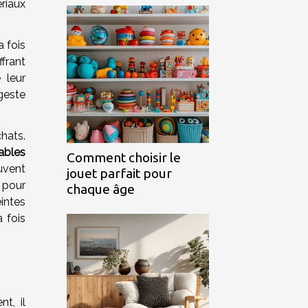
riaux
a fois
ffrant
 leur
geste
hats.
ables
Comment choisir le
euvent
jouet parfait pour
 pour
chaque âge
eintes
 fois
t, il