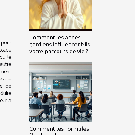
Comment les anges
 pour
gardiens influencent-ils
place
votre parcours de vie ?
ou le
autre
ement
es de
se de
duire
ieur à
Comment les formules