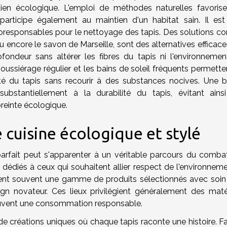
tien écologique. L'emploi de méthodes naturelles favoris
articipe également au maintien d'un habitat sain. Il est 
oresponsables pour le nettoyage des tapis. Des solutions 
u encore le savon de Marseille, sont des alternatives efficac
ofondeur sans altérer les fibres du tapis ni l'environnemen
poussiérage régulier et les bains de soleil fréquents permett
eté du tapis sans recourir à des substances nocives. Une 
ubstantiellement à la durabilité du tapis, évitant ains
reinte écologique.
 cuisine écologique et stylé
arfait peut s'apparenter à un véritable parcours du combat
diés à ceux qui souhaitent allier respect de l'environneme
ent souvent une gamme de produits sélectionnés avec soin
ign novateur. Ces lieux privilégient généralement des maté
meuvent une consommation responsable.
e créations uniques où chaque tapis raconte une histoire. Fai