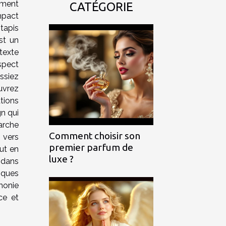
ément
CATÉGORIE
mpact
tapis
st un
texte
spect
ssiez
uvrez
ations
n qui
rche
Comment choisir son
 vers
premier parfum de
out en
luxe ?
 dans
iques
monie
ce et