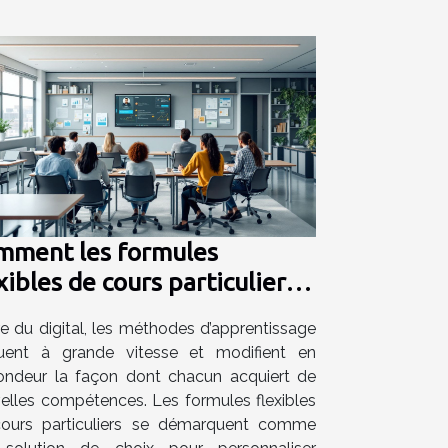
mment les formules
xibles de cours particuliers
orisent-elles
ère du digital, les méthodes d’apprentissage
pprentissage personnalisé ?
uent à grande vitesse et modifient en
ondeur la façon dont chacun acquiert de
elles compétences. Les formules flexibles
ours particuliers se démarquent comme