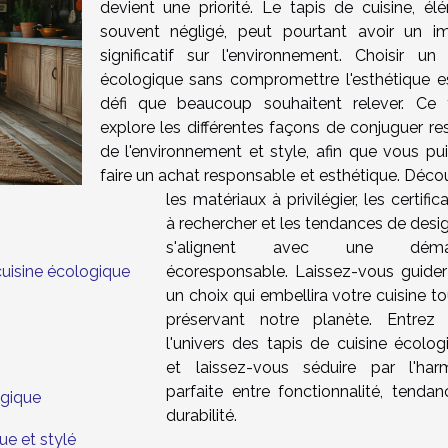
devient une priorité. Le tapis de cuisine, él
souvent négligé, peut pourtant avoir un i
significatif sur l'environnement. Choisir un 
écologique sans compromettre l'esthétique e
défi que beaucoup souhaitent relever. Ce 
explore les différentes façons de conjuguer re
de l'environnement et style, afin que vous pui
faire un achat responsable et esthétique. Déco
les matériaux à privilégier, les certific
à rechercher et les tendances de desig
s'alignent avec une déma
écoresponsable. Laissez-vous guider
 cuisine écologique
un choix qui embellira votre cuisine t
préservant notre planète. Entrez
l'univers des tapis de cuisine écolog
et laissez-vous séduire par l'har
parfaite entre fonctionnalité, tendan
ogique
durabilité.
ue et stylé