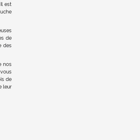
Il est
ouche
euses
es de
e des
e nos
 vous
pis de
 leur