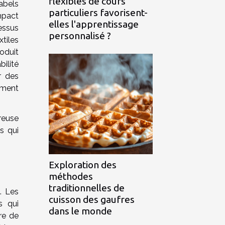
flexibles de cours
abels
particuliers favorisent-
mpact
elles l'apprentissage
essus
personnalisé ?
xtiles
oduit
ilité
r des
ement
reuse
s qui
Exploration des
méthodes
traditionnelles de
. Les
cuisson des gaufres
s qui
dans le monde
ère de