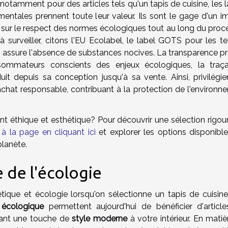
otamment pour des articles tels qu'un tapis de cuisine, les l
mentales prennent toute leur valeur. Ils sont le gage d'un i
 sur le respect des normes écologiques tout au long du proc
à surveiller, citons l'EU Ecolabel, le label GOTS pour les te
i assure l'absence de substances nocives. La transparence pr
mmateurs conscients des enjeux écologiques, la traçab
it depuis sa conception jusqu'à sa vente. Ainsi, privilégie
achat responsable, contribuant à la protection de l'environn
ent éthique et esthétique? Pour découvrir une sélection rigou
r à la page en cliquant ici
et explorer les options disponible
planète.
e de l'écologie
hétique et écologie lorsqu'on sélectionne un tapis de cuisine
 écologique
permettent aujourd'hui de bénéficier d'article
tant une touche de
style moderne
à votre intérieur. En mati