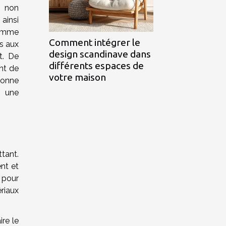
e non
ainsi
comme
Comment intégrer le
es aux
design scandinave dans
t. De
différents espaces de
ent de
votre maison
bonne
i une
tant.
nt et
 pour
riaux
re le